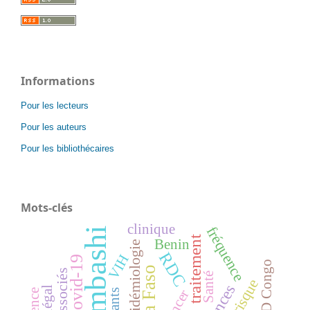
Informations
Pour les lecteurs
Pour les auteurs
Pour les bibliothécaires
Mots-clés
clinique
fréquence
Lubumbashi
traitement
Benin
épidémiologie
RDC
VIH
Covid-19
RD Congo
Santé
Sénégal
cancer
enfants