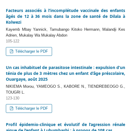
Facteurs associés à l’incomplétude vaccinale des enfants
âgés de 12 à 36 mois dans la zone de santé de Dilala à
Kolwezi
Kayemb Mbay Yannick, Tamubango Kitoko Hermann, Malandji Kes
Adrien, Mukalay Wa Mukalay Abdon
105-122
Télécharger le PDF
Un cas inhabituel de parasitose intestinale : expulsion d’un
ténia de plus de 3 mètres chez un enfant d’âge préscolaire,
Ouargaye, août 2025
NIKIEMA Morou, YAMEOGO S., KABORE N., TIENDREBEOGO G.,
TOUGRI L.
123-130
Télécharger le PDF
Profil épidemio-clinique et évolutif de l’agression rénale
aigue de l’enfant à Lubumbashi : à propos de 108 cas.