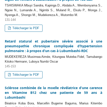
TSHISWAKA Mbuyi Sandra, Kapinga D., Abdala A., Wembonyama S.,
Ngoie N., Lumande A., Ngimbi S., Muland R., Ekulu P., Monga J.,
Nyenga A., Shongo M., Mudekereza A., Mutombo M.
131-144
Télécharger le PDF
Retard statural et pubertaire sévère associé à une
pneumopathie chronique compliquée d’hypertension
pulmonaire : à propos d’un cas à Lubumbashi-RDC
MUDEKEREZA Musimwa Aimée, Kitungwa Muteba Fidel, Tamubango
Kitoko Hermann, Luboya Numbi Oscar
145-153
Télécharger le PDF
Sclérose combinée de la moelle révélatrice d’une carence
en Vitamine B12 chez une patiente de 59 ans à
Lubumbashi
Béatrice Koba Bora, Marcellin Bugeme Baguma, Marius Kitembo