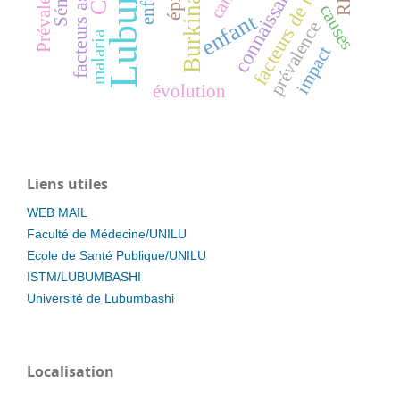
Burkina Faso
facteurs associés
facteurs de risque
connaissances
Prévalence
causes
enfant
prévalence
malaria
impact
évolution
Liens utiles
WEB MAIL
Faculté de Médecine/UNILU
Ecole de Santé Publique/UNILU
ISTM/LUBUMBASHI
Université de Lubumbashi
Localisation