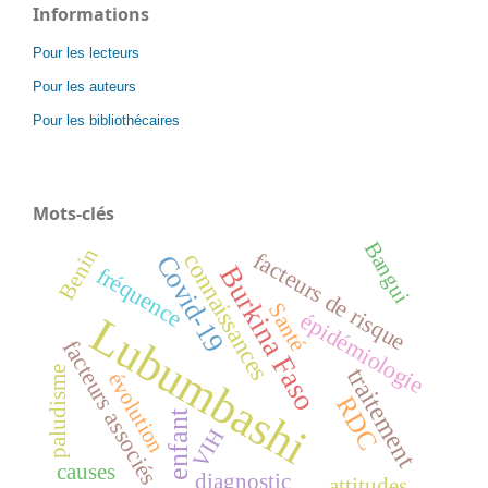
Informations
Pour les lecteurs
Pour les auteurs
Pour les bibliothécaires
Mots-clés
Bangui
Benin
facteurs de risque
connaissances
Covid-19
Burkina Faso
fréquence
Santé
épidémiologie
Lubumbashi
facteurs associés
traitement
paludisme
évolution
RDC
enfant
VIH
causes
diagnostic
attitudes