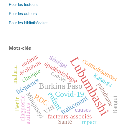
Pour les lecteurs
Pour les auteurs
Pour les bibliothécaires
Mots-clés
enfants
Sénégal
Lubumbashi
connaissances
évolution
épidémiologie
malaria
clinique
cancer
Katanga
fréquence
Burkina Faso
paludisme
Covid-19
enfant
Mbujimayi
RDC
traitement
diagnostic
Bangui
Benin
attitudes
VIH
causes
facteurs associés
Santé
impact