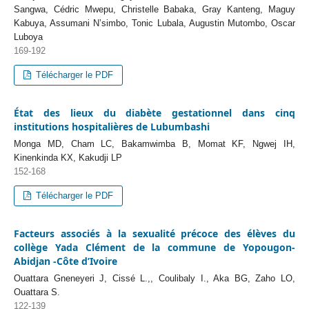
Sangwa, Cédric Mwepu, Christelle Babaka, Gray Kanteng, Maguy
Kabuya, Assumani N’simbo, Tonic Lubala, Augustin Mutombo, Oscar
Luboya
169-192
Télécharger le PDF
État des lieux du diabète gestationnel dans cinq
institutions hospitalières de Lubumbashi
Monga MD, Cham LC, Bakamwimba B, Momat KF, Ngwej IH,
Kinenkinda KX, Kakudji LP
152-168
Télécharger le PDF
Facteurs associés à la sexualité précoce des élèves du
collège Yada Clément de la commune de Yopougon-
Abidjan -Côte d’Ivoire
Ouattara Gneneyeri J, Cissé L.,, Coulibaly I., Aka BG, Zaho LO,
Ouattara S.
122-139