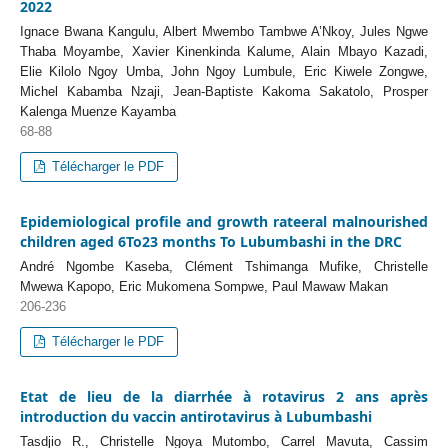
2022
Ignace Bwana Kangulu, Albert Mwembo Tambwe A’Nkoy, Jules Ngwe
Thaba Moyambe, Xavier Kinenkinda Kalume, Alain Mbayo Kazadi,
Elie Kilolo Ngoy Umba, John Ngoy Lumbule, Eric Kiwele Zongwe,
Michel Kabamba Nzaji, Jean-Baptiste Kakoma Sakatolo, Prosper
Kalenga Muenze Kayamba
68-88
Télécharger le PDF
Epidemiological profile and growth rateeral malnourished
children aged 6To23 months To Lubumbashi in the DRC
André Ngombe Kaseba, Clément Tshimanga Mufike, Christelle
Mwewa Kapopo, Eric Mukomena Sompwe, Paul Mawaw Makan
206-236
Télécharger le PDF
Etat de lieu de la diarrhée à rotavirus 2 ans après
introduction du vaccin antirotavirus à Lubumbashi
Tasdjio R., Christelle Ngoya Mutombo, Carrel Mavuta, Cassim