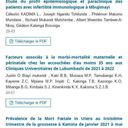
Etude du profil épidémiologique et paraclinique des
patients avec infertilité immunologique à Mbujimayi
Célestin KADIMA L., Joseph Ngandu Tshilunda , Philémon Matumo
Mumbere , Richard Mukendi Mutshimbe , Albert Mwembo Tambwe-A-
Nkoy, Gédéon Katenga Bosunga
28-43
Télécharger le PDF
Facteurs associés à la morbi-mortalité maternelle et
périnatale chez les accouchées d’au moins 35 ans aux
Cliniques Universitaires de Lubumbashi de 2021 à 2022
Justin O Biayi mukendi , Kaki B.B, Musasa M.P, Tamubango K.H,
Kayeme Z.C, Mpiana M.P, Impiti C, Kakinga T.B, Kasongo K.O,
Mibanga B.G, Kimbala S.J, Kinenkinda K.X, Kakoma S.Z.J.B.
44-67
Télécharger le PDF
Prévalence de la Mort Fœtale in Utero au troisième
trimestre de la grossesse à Kamina de janvier 2021 à mai