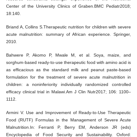
Center of the University Clinics of Graben.BMC Pediatr2018;
18:140.
Briand A, Collins S.Therapeutic nutrition for children with severe
acute malnutrition: summary of African experience. Springer,
2010.
Bahwere P, Akomo P, Mwale M, et al. Soya, maize, and
sorghum-based ready-to-use therapeutic food with amino acid is
as efficacious as the standard milk and peanut paste-based
formulation for the treatment of severe acute malnutrition in
children: a noninferiority individually randomized controlled
efficacy clinical trial in Malawi.Am J Clin Nutr2017; 106: 1100–
1112.
Armini V. Use and Improvement of Ready-to-Use Therapeutic
Food (RUTF) Formulas in the Management of Severe Acute
Malnutrition.In: Ferranti P, Berry EM, Anderson JR (eds)
Encyclopedia of Food Security and Sustainability. Oxford: