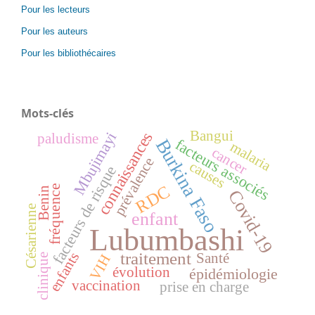
Pour les lecteurs
Pour les auteurs
Pour les bibliothécaires
Mots-clés
Bangui
connaissances
Mbujimayi
paludisme
Burkina Faso
facteurs associés
malaria
cancer
prévalence
causes
facteurs de risque
RDC
fréquence
Benin
Covid-19
Césarienne
enfant
Lubumbashi
traitement
enfants
Santé
VIH
clinique
évolution
épidémiologie
vaccination
prise en charge