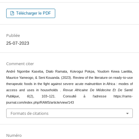
Télécharger le PDF
Publiée
25-07-2023
Comment citer
André Ngombe Kaseba, Dialo Ramata, Koivogui Pokpa, Youdom Kewa Laetitia,
Maurice Yameogo, & Seni Kouanda. (2023). Review of the literature on ready-to-use
therapeutic foods in the fight against severe acute malnutrition in Africa : modes of
access and uses in households .
Revue Africaine De Médecine Et De Santé
Publique
,
6
(2), 103–121. Consulté à l’adresse https://rams-
journal.com/index.php/RAMS/article/view/143
Formats de citations
Numéro