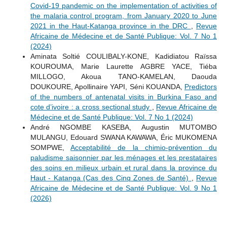
Covid-19 pandemic on the implementation of activities of
the malaria control program, from January 2020 to June
2021 in the Haut-Katanga province in the DRC
,
Revue
Africaine de Médecine et de Santé Publique: Vol. 7 No 1
(2024)
Aminata Soltié COULIBALY-KONE, Kadidiatou Raïssa
KOUROUMA, Marie Laurette AGBRE YACE, Tiéba
MILLOGO, Akoua TANO-KAMELAN, Daouda
DOUKOURE, Apollinaire YAPI, Séni KOUANDA,
Predictors
of the numbers of antenatal visits in Burkina Faso and
cote d’ivoire : a cross sectional study
,
Revue Africaine de
Médecine et de Santé Publique: Vol. 7 No 1 (2024)
André NGOMBE KASEBA, Augustin MUTOMBO
MULANGU, Edouard SWANA KAWAWA, Éric MUKOMENA
SOMPWE,
Acceptabilité de la chimio-prévention du
paludisme saisonnier par les ménages et les prestataires
des soins en milieux urbain et rural dans la province du
Haut - Katanga (Cas des Cinq Zones de Santé)
,
Revue
Africaine de Médecine et de Santé Publique: Vol. 9 No 1
(2026)