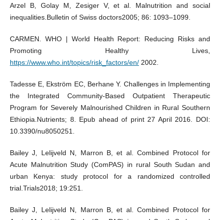
Arzel B, Golay M, Zesiger V, et al. Malnutrition and social
inequalities.Bulletin of Swiss doctors2005; 86: 1093–1099.
CARMEN. WHO | World Health Report: Reducing Risks and
Promoting Healthy Lives,
https://www.who.int/topics/risk_factors/en/
2002.
Tadesse E, Ekström EC, Berhane Y. Challenges in Implementing
the Integrated Community-Based Outpatient Therapeutic
Program for Severely Malnourished Children in Rural Southern
Ethiopia.Nutrients; 8. Epub ahead of print 27 April 2016. DOI:
10.3390/nu8050251.
Bailey J, Lelijveld N, Marron B, et al. Combined Protocol for
Acute Malnutrition Study (ComPAS) in rural South Sudan and
urban Kenya: study protocol for a randomized controlled
trial.Trials2018; 19:251.
Bailey J, Lelijveld N, Marron B, et al. Combined Protocol for