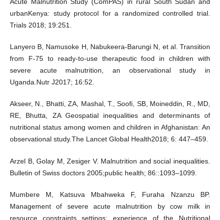
Acute Malnutrition Study (ComPAS) in rural South Sudan and
urbanKenya: study protocol for a randomized controlled trial.
Trials 2018; 19:251.
Lanyero B, Namusoke H, Nabukeera-Barungi N, et al. Transition
from F-75 to ready-to-use therapeutic food in children with
severe acute malnutrition, an observational study in
Uganda.Nutr J2017; 16:52.
Akseer, N., Bhatti, ZA, Mashal, T., Soofi, SB, Moineddin, R., MD,
RE, Bhutta, ZA Geospatial inequalities and determinants of
nutritional status among women and children in Afghanistan: An
observational study.The Lancet Global Health2018; 6: 447–459.
Arzel B, Golay M, Zesiger V. Malnutrition and social inequalities.
Bulletin of Swiss doctors 2005;public health; 86::1093–1099.
Mumbere M, Katsuva Mbahweka F, Furaha Nzanzu BP.
Management of severe acute malnutrition by cow milk in
resource constraints settings: experience of the Nutritional