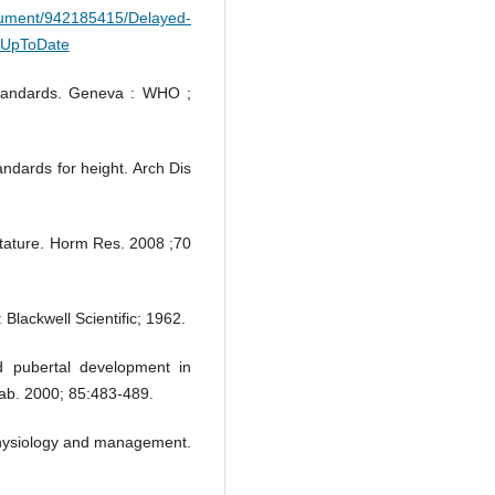
cument/942185415/Delayed-
-UpToDate
tandards. Geneva : WHO ;
andards for height. Arch Dis
stature. Horm Res. 2008 ;70
Blackwell Scientific; 1962.
 pubertal development in
tab. 2000; 85:483-489.
hophysiology and management.