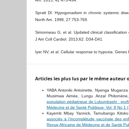
Am. 2013; 42:473-494.
Spratt DI. Hypogonadism in chronic systemic dise
North Am. 1998; 27:753-769.
Simonneau G, et al. Updated clinical classificatio
J Am Coll Cardiol. 2013;62: D34-D41.
Iyer NV, et al. Cellular response to hypoxia. Genes
Articles les plus lus par le même auteur
YABA Antoniki Antoinette, Nyenga Muganz
Musimwa Aimée, Lungu Anzal Philomène
population pédiatrique de Lubumbashi : profil 
Médecine et de Santé Publique: Vol. 8 No 1 
Kayemb Mbay Yannick, Tamubango Kitoko
associés à l’incomplétude vaccinale des e
Revue Africaine de Médecine et de Santé Pub