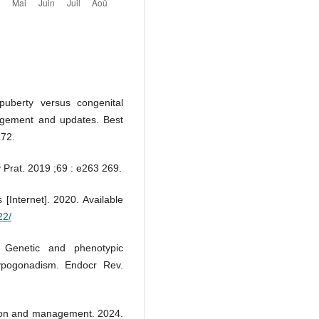
 puberty versus congenital
gement and updates. Best
272.
 Prat. 2019 ;69 : e263 269.
[Internet]. 2020. Available
22/
 Genetic and phenotypic
hypogonadism. Endocr Rev.
ion and management. 2024.