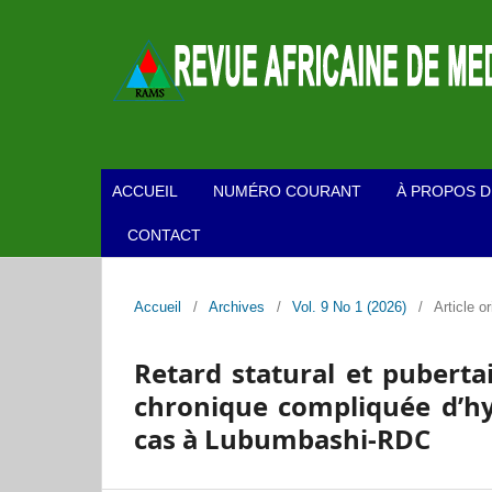
ACCUEIL
NUMÉRO COURANT
À PROPOS D
CONTACT
Accueil
/
Archives
/
Vol. 9 No 1 (2026)
/
Article or
Retard statural et pubert
chronique compliquée d’hy
cas à Lubumbashi-RDC