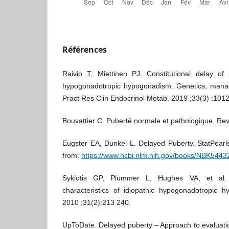
Références
Raivio T, Miettinen PJ. Constitutional delay of
hypogonadotropic hypogonadism: Genetics, mana
Pract Res Clin Endocrinol Metab. 2019 ;33(3) :101
Bouvattier C. Puberté normale et pathologique. Rev
Eugster EA, Dunkel L. Delayed Puberty. StatPearls 
from:
https://www.ncbi.nlm.nih.gov/books/NBK5443
Sykiotis GP, Plummer L, Hughes VA, et al.
characteristics of idiopathic hypogonadotropic 
2010 ;31(2):213 240.
UpToDate. Delayed puberty – Approach to evaluat