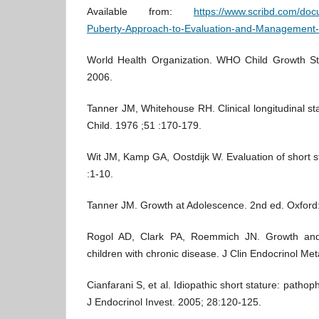
Available from:
https://www.scribd.com/do
Puberty-Approach-to-Evaluation-and-Management
World Health Organization. WHO Child Growth S
2006.
Tanner JM, Whitehouse RH. Clinical longitudinal st
Child. 1976 ;51 :170-179.
Wit JM, Kamp GA, Oostdijk W. Evaluation of short 
:1-10.
Tanner JM. Growth at Adolescence. 2nd ed. Oxford: 
Rogol AD, Clark PA, Roemmich JN. Growth and
children with chronic disease. J Clin Endocrinol Me
Cianfarani S, et al. Idiopathic short stature: pat
J Endocrinol Invest. 2005; 28:120-125.