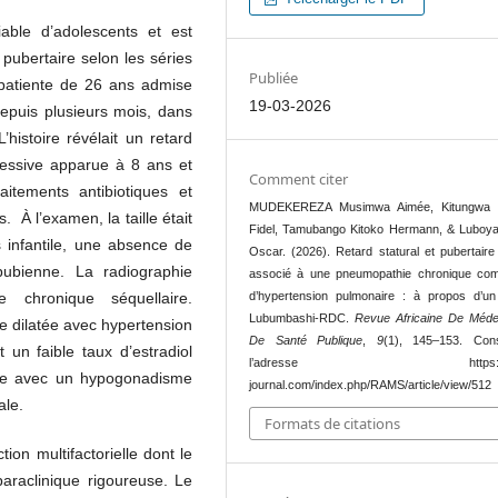
able d’adolescents et est
pubertaire selon les séries
Publiée
 patiente de 26 ans admise
19-03-2026
depuis plusieurs mois, dans
’histoire révélait un retard
gressive apparue à 8 ans et
Comment citer
itements antibiotiques et
MUDEKEREZA Musimwa Aimée, Kitungwa 
 À l’examen, la taille était
Fidel, Tamubango Kitoko Hermann, & Luboy
infantile, une absence de
Oscar. (2026). Retard statural et pubertair
pubienne. La radiographie
associé à une pneumopathie chronique com
d’hypertension pulmonaire : à propos d’u
 chronique séquellaire.
Lubumbashi-RDC.
Revue Africaine De Méde
e dilatée avec hypertension
De Santé Publique
,
9
(1), 145–153. Con
t un faible taux d’estradiol
l’adresse https://r
le avec un hypogonadisme
journal.com/index.php/RAMS/article/view/512
ale.
Formats de citations
ion multifactorielle dont le
paraclinique rigoureuse. Le