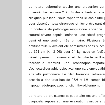
Le retard pubertaire touche une proportion vari
observé chez environ 2 à 5 % des enfants en âge 
cliniques publiées. Nous rapportons le cas d’une
pour dyspnée, toux chronique et fièvre évoluant 
un contexte de pathologie respiratoire ancienne. L
statural sévère depuis l’enfance, une cécité pro
demi et une aménorrhée primaire. Plusieurs tra
antituberculeux avaient été administrés sans succès.
de 121 cm (< –3 DS) pour 24 kg, avec un faciès 
développement mammaire et de pilosité axillo-
thoracique montrait une bronchopneumopathie
L’échocardiographie objectivait une cardiomyopathi
artérielle pulmonaire. Le bilan hormonal retrouvai
associé à des taux bas de FSH et LH, compatib
hypogonadotrope, avec fonction thyroïdienne norm
Le retard de croissance et pubertaire est une affect
diagnostic repose sur une évaluation clinique et 