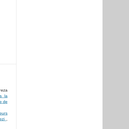
reza
s la
e de
eurs
wezi
,