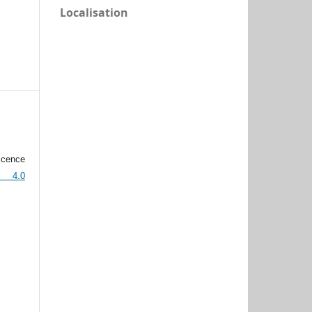
Localisation
icence
n 4.0