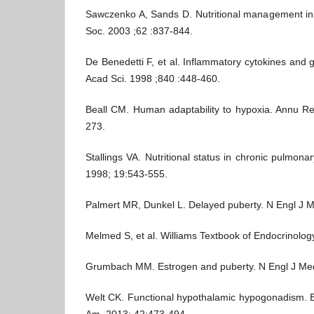
Sawczenko A, Sands D. Nutritional management in 
Soc. 2003 ;62 :837-844.
De Benedetti F, et al. Inflammatory cytokines and
Acad Sci. 1998 ;840 :448-460.
Beall CM. Human adaptability to hypoxia. Annu Re
273.
Stallings VA. Nutritional status in chronic pulmon
1998; 19:543-555.
Palmert MR, Dunkel L. Delayed puberty. N Engl J 
Melmed S, et al. Williams Textbook of Endocrinology
Grumbach MM. Estrogen and puberty. N Engl J Med
Welt CK. Functional hypothalamic hypogonadism. E