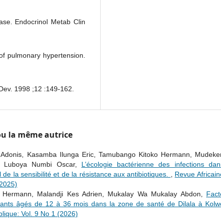
ase. Endocrinol Metab Clin
n of pulmonary hypertension.
 Dev. 1998 ;12 :149-162.
 ou la même autrice
a Adonis, Kasamba Ilunga Eric, Tamubango Kitoko Hermann, Mudeke
, Luboya Numbi Oscar,
L’écologie bactérienne des infections dan
de la sensibilité et de la résistance aux antibiotiques.
,
Revue Africain
(2025)
 Hermann, Malandji Kes Adrien, Mukalay Wa Mukalay Abdon,
Fact
nfants âgés de 12 à 36 mois dans la zone de santé de Dilala à Kol
lique: Vol. 9 No 1 (2026)