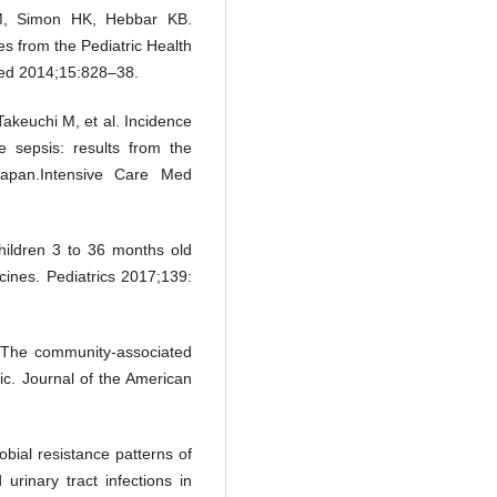
M, Simon HK, Hebbar KB.
es from the Pediatric Health
Med 2014;15:828–38.
akeuchi M, et al. Incidence
re sepsis: results from the
 Japan.Intensive Care Med
ildren 3 to 36 months old
cines. Pediatrics 2017;139:
 The community-associated
ic. Journal of the American
obial resistance patterns of
urinary tract infections in