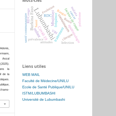
Mots-clés
évolution
malaria
Burkina Faso
Lubumbashi
facteurs de risque
RD Congo
Bangui
Mbujimayi
cancer
paludisme
santé communautaire
fréquence
RDC
connaissances
Benin
Santé
épidémiologie
Covid-19
traitement
enfant
VIH
clinique
prévalence
attitudes
Infection
Adonis,
ermann,
 Anzal
2025).
Liens utiles
dans la
WEB MAIL
il de la
tiques.
Faculté de Médecine/UNILU
ublique
,
Ecole de Santé Publique/UNILU
//rams-
ISTM/LUBUMBASHI
Université de Lubumbashi