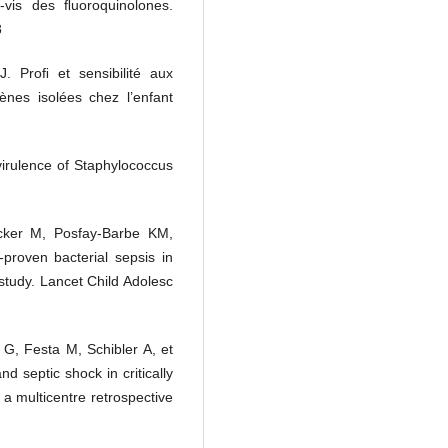
à-vis des ﬂuoroquinolones.
8
. Proﬁ et sensibilité aux
ènes isolées chez l’enfant
irulence of Staphylococcus
cker M, Posfay-Barbe KM,
-proven bacterial sepsis in
 study. Lancet Child Adolesc
G, Festa M, Schibler A, et
and septic shock in critically
 a multicentre retrospective