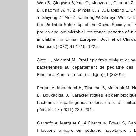
Wen S, Qingwen S, Yue Q, Xianyao L, Chunhui Z, Z
L, Chaomin W, Yu Z, Minxia C, Yi X, Daojiong L, C
Y, Shiyong Z, Mei Z, Caihong W, Shouye Wu, Coll
the Pediatric Subgroup of the China Society of In
proiles and antimicrobial resistance patterns of in
in children in China. European Journal of Clinica
Diseases (2022) 41:1215–1225
Aketi L, Malembi M. Profil épidémio-clinique et ba
bactériennes au département de pédiatrie des cl
Kinshasa. Ann. afr. méd. (En ligne) ; 8(2)2015
Ferjani A, Mkaddemi H, Tilouche S, Marzouk M,
L, Boukadida J. Caractéristiques épidémiologiqu
bactéries uropathogènes isolées dans un milieu
pédiatrie 18 (2011) 230–234.
Garraffo A, Marguet C, A Checoury, Boyer S, Gard
Infections urinaire en pédiatrie hospitalière : 