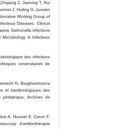
hiqiang Z, Jianning T, Rui
hunmei J, Huiling G, Junwen
aborative Working Group of
fectious Diseases. Clinical
vasive Salmonella infections
l Microbiology & Infectious
ctériologique des infections
iniques universitaires de
 Hannechi N, Boughammoura
es et bactériologiques des
 pédiatrique. Archives de
rat A, Houivet E, Caron F.
beaucoup d’antibiothérapie