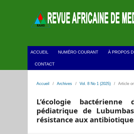
ACCUEIL
NUMÉRO COURANT
À PROPOS D
CONTACT
Accueil
/
Archives
/
Vol. 8 No 1 (2025)
/
Article or
L’écologie bactérienne
pédiatrique de Lubumbash
résistance aux antibiotique