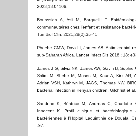
2023;13:04106.
Bouassida A, Asli M, Barguellil F. Epidémiologi
communautaires chez l’enfant et résistance bactéri
Tun Biol Clin. 2021;28(2):35‑41
Phoebe CMW, David I, James AB. Antimicrobial re
sub-Saharan Africa. Lancet Infect Dis 2018 ; 18: e
James J G, Silvia NK, James AW, Gavin B, Sophie
Salim M, Shebe M, Moses M, Kaur A, Kirk AR, A
Adrian VSH, Kathryn M, JAGS, Thomas NW. BIRC6 
bacterial infection in Kenyan children. Gilchrist et a
Sandrine K, Béatrice M, Andreas C, Charlotte 
Innocent K. Profil clinique et bactériologique 
bactériennes à l’Hôpital Laquintinie de Douala,
:97.