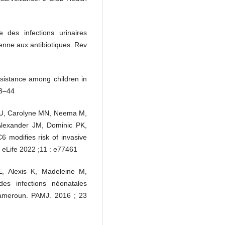
e des infections urinaires
enne aux antibiotiques. Rev
sistance among children in
33–44
 U, Carolyne MN, Neema M,
lexander JM, Dominic PK,
modifies risk of invasive
l. eLife 2022 ;11 : e77461
E, Alexis K, Madeleine M,
des infections néonatales
 Cameroun. PAMJ. 2016 ; 23