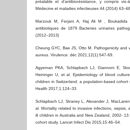
préalable et d’antibiorésistance, y compris vis-
Médecine et maladies infectieuses 44 (2014) 63–6
Marzouk M, Ferjani A, Haj Ali M , Boukadida J
antibiotiques de 1879 Bacteries urinaires pathog
(2012–2013)
Cheung GYC, Bae JS, Otto M. Pathogenicity and v
aureus. Virulence. déc 2021;12(1):547‑69.
Agyeman PKA, Schlapbach LJ, Giannoni E, Sto
Heininger U, et al. Epidemiology of blood culture
children in Switzerland: a population-based cohort
Health 2017;1:124–33.
Schlapbach LJ, Straney L, Alexander J, MacLaren 
al. Mortality related to invasive infections, sepsis, 
ill children in Australia and New Zealand, 2002- 13:
cohort study. Lancet Infect Dis 2015;15:46–54.