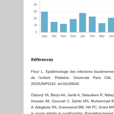
Références
Fleur L. Epidémiologie des infections bactérien
de l’enfant. Pédiatrie. Université Paris Cit
2020UNIP5162. tel-04189540
Olatunji YA, Banjo AA, Jarde A, Salaudeen R, Ndia
Hossain IM, Osuorah C, Sahito MS, Muhammad 
A, Adegbola RA, Greenwood BM, Hill PC, Grant MA.
in young infants in ruralGambia: Population-based 