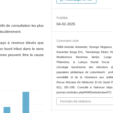
Publiée
04-02-2025
tifs de consultation les plus
ticulièrement.
Comment citer
 pays à revenus élevés que
YABA Antoniki Antoinette, Nyenga Muganza 
n lourd tribut dans le sens
Kasamba Ilunga Eric, Tamubango Kitoko H
ennes peuvent être la cause
Mudekereza Musimwa Aimée, Lungu
Philomène, & Luboya Numbi Oscar. (
L’écologie bactérienne des infections 
population pédiatrique de Lubumbashi : prof
sensibilité et de la résistance aux antibio
Revue Africaine De Médecine Et De Santé P
8
(1), 281–295. Consulté à l’adresse https:
journal.com/index.php/RAMS/article/view/471
Formats de citations