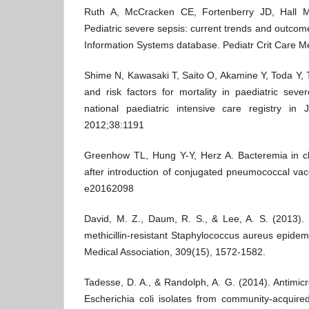
Ruth A, McCracken CE, Fortenberry JD, Hall 
Pediatric severe sepsis: current trends and outcom
Information Systems database. Pediatr Crit Care 
Shime N, Kawasaki T, Saito O, Akamine Y, Toda Y, T
and risk factors for mortality in paediatric seve
national paediatric intensive care registry in
2012;38:1191
Greenhow TL, Hung Y-Y, Herz A. Bacteremia in ch
after introduction of conjugated pneumococcal vac
e20162098
David, M. Z., Daum, R. S., & Lee, A. S. (2013).
methicillin-resistant Staphylococcus aureus epidem
Medical Association, 309(15), 1572-1582.
Tadesse, D. A., & Randolph, A. G. (2014). Antimicr
Escherichia coli isolates from community-acquired 