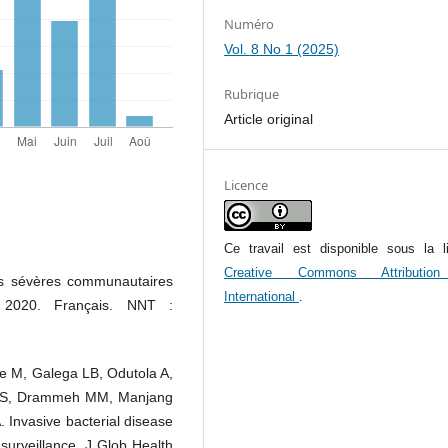
Numéro
Vol. 8 No 1 (2025)
Rubrique
Article original
Licence
Ce travail est disponible sous la l
Creative Commons Attributio
nes sévères communautaires
International
.
é, 2020. Français. NNT :
ye M, Galega LB, Odutola A,
BS, Drammeh MM, Manjang
 Invasive bacterial disease
surveillance. J Glob Health