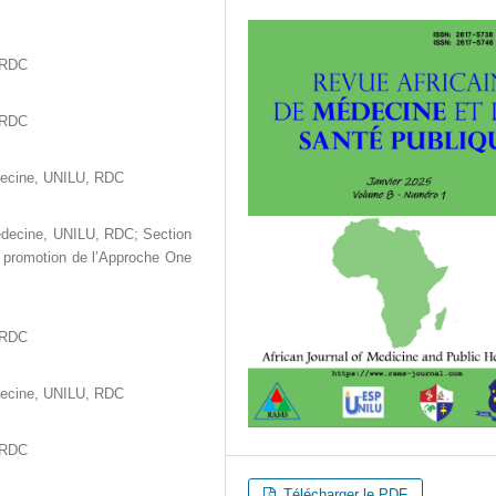
, RDC
, RDC
decine, UNILU, RDC
édecine, UNILU, RDC; Section
 promotion de l’Approche One
, RDC
decine, UNILU, RDC
, RDC
Télécharger le PDF