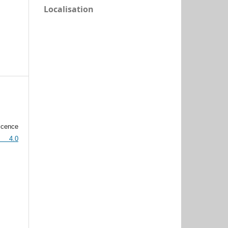
Localisation
icence
n 4.0