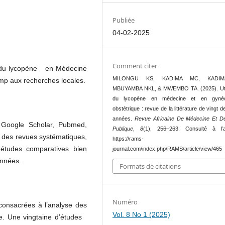
Publiée
04-02-2025
Comment citer
ons du lycopène en Médecine
MILONGU KS, KADIMA MC, KADIM
amp aux recherches locales.
MBUYAMBA NKL, & MWEMBO TA. (2025). Util
du lycopène en médecine et en gynéco
obstétrique : revue de la littérature de vingt d
années.
Revue Africaine De Médecine Et D
 Google Scholar, Pubmed,
Publique
,
8
(1), 256–263. Consulté à l’
 des revues systématiques,
https://rams-
 études comparatives bien
journal.com/index.php/RAMS/article/view/465
années.
Formats de citations
Numéro
 consacrées à l’analyse des
Vol. 8 No 1 (2025)
de. Une vingtaine d’études