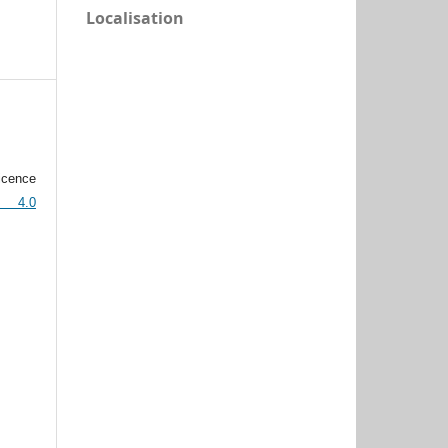
Localisation
icence
n 4.0