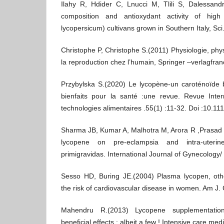
Ilahy R, Hdider C, Lnucci M, Tlili S, Dalessand
composition and antioxydant activity of hig
lycopersicum) cultivans grown in Southern Italy, Sc
Christophe P, Christophe S.(2011) Physiologie, phy
la reproduction chez l’humain, Springer –verlagfran
Przybylska S.(2020) Le lycopène-un caroténoïde bi
bienfaits pour la santé :une revue. Revue Inter
technologies alimentaires .55(1) :11-32. Doi :10.111
Sharma JB, Kumar A, Malhotra M, Arora R ,Prasad S
lycopene on pre-eclampsia and intra-uterin
primigravidas. International Journal of Gynecology
Sesso HD, Buring JE.(2004) Plasma lycopen, othe
the risk of cardiovascular disease in women. Am J. C
Mahendru R.(2013) Lycopene supplementatio
beneficial effects : albeit a few ! Intensive care me