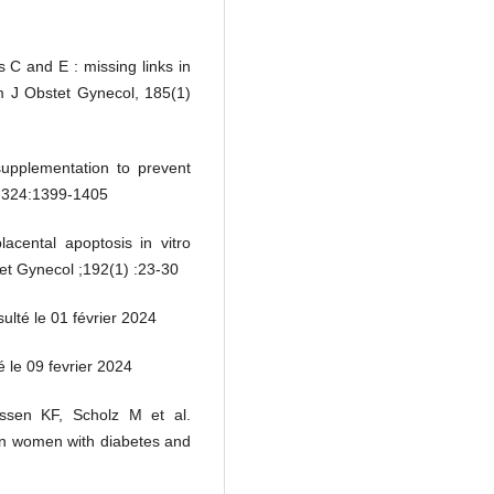
 C and E : missing links in
 J Obstet Gynecol, 185(1)
supplementation to prevent
d;324:1399-1405
acental apoptosis in vitro
tet Gynecol ;192(1) :23-30
ulté le 01 février 2024
 le 09 fevrier 2024
ssen KF, Scholz M et al.
 in women with diabetes and