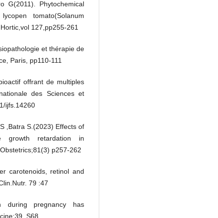
ro G(2011). Phytochemical
h lycopen tomato(Solanum
i.Hortic,vol 127,pp255-261
siopathologie et thérapie de
ce, Paris, pp110-111
oactif offrant de multiples
nationale des Sciences et
1/ijfs.14260
 ,Batra S.(2023) Effects of
e growth retardation in
/ Obstetrics;81(3) p257-262
r carotenoids, retinol and
lin.Nutr. 79 :47
n during pregnancy has
dicine;39, S68