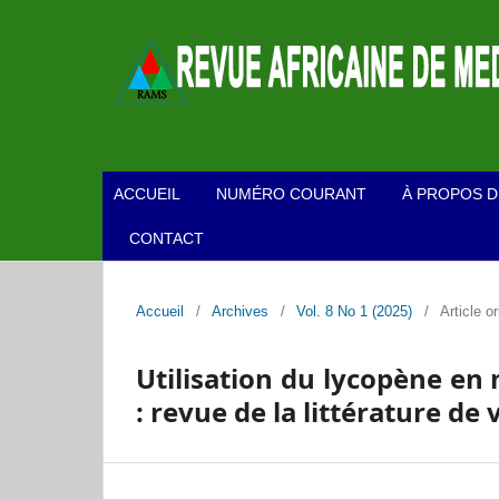
ACCUEIL
NUMÉRO COURANT
À PROPOS D
CONTACT
Accueil
/
Archives
/
Vol. 8 No 1 (2025)
/
Article or
Utilisation du lycopène en
: revue de la littérature de