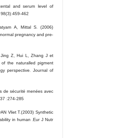
ental and serum level of
 98(3):459-462
tyam A, Mittal S. (2006)
n normal pregnancy and pre-
Jing Z, Hui L, Zhang J et
 of the naturalled pigment
gy perspective. Journal of
s de sécurité menées avec
;37 :274-285
N Vliet T.(2003) Synthetic
bility in human .Eur J Nutr