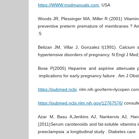
https://WWW.msdmanuals.com
, USA
Woods JR, Plessinger MA, Miller R (2001) Vitamins
preventive preterm premature of membranes ? Am
:5
Belizan JM, Villar J, Gonzalez I(1991). Calcium 
hypertensive disorders of pregnancy. N.Engl J Me
Bose P(2005) Heparine and aspirine attenuate pl
:implications for early pregnancy failure . Am J Obs
https://pubmed.ncbi
. nlm.nih.gov/term=lycopen cons
https://pubmed.ncbi.nlm.nih.gov/12767576/
consulté
Azar M, Basu A,Jenkins AJ, Nankervis AJ, Han
(2011)Serum carotenoids and fat-soluble vitamins
preeclampsia :a longitudinal study . Diabetes care