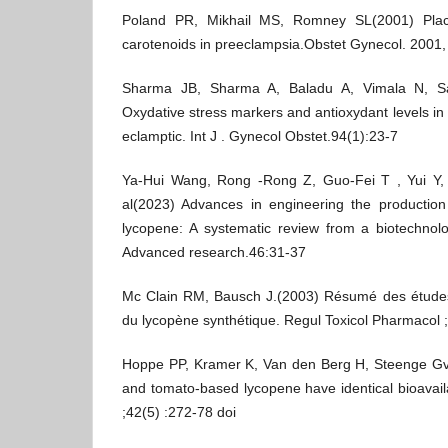
Poland PR, Mikhail MS, Romney SL(2001) Plac
carotenoids in preeclampsia.Obstet Gynecol. 2001,
Sharma JB, Sharma A, Baladu A, Vimala N, Sa
Oxydative stress markers and antioxydant levels i
eclamptic. Int J . Gynecol Obstet.94(1):23-7
Ya-Hui Wang, Rong -Rong Z, Guo-Fei T , Yui Y, 
al(2023) Advances in engineering the production
lycopene: A systematic review from a biotechnolo
Advanced research.46:31-37
Mc Clain RM, Bausch J.(2003) Résumé des étude
du lycopène synthétique. Regul Toxicol Pharmacol 
Hoppe PP, Kramer K, Van den Berg H, Steenge GvA
and tomato-based lycopene have identical bioavaila
;42(5) :272-78 doi