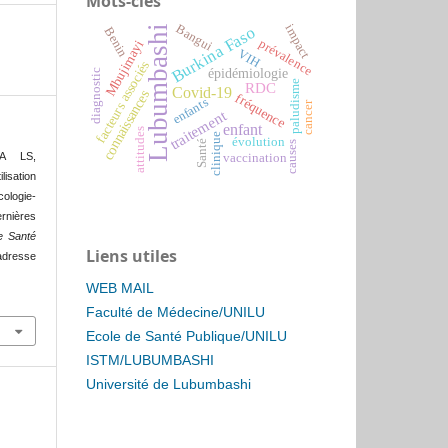
Mots-clés
Bangui
impact
Lubumbashi
Burkina Faso
Benin
prévalence
Mbujimayi
VIH
facteurs associés
épidémiologie
diagnostic
paludisme
RDC
Covid-19
connaissances
fréquence
enfants
cancer
traitement
enfant
attitudes
clinique
évolution
Santé
causes
A LS,
vaccination
isation
logie-
ernières
e Santé
Liens utiles
adresse
WEB MAIL
Faculté de Médecine/UNILU
Ecole de Santé Publique/UNILU
ISTM/LUBUMBASHI
Université de Lubumbashi