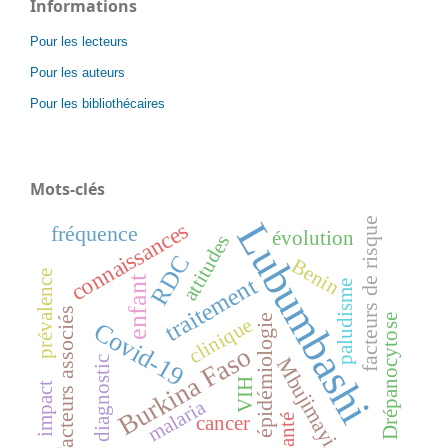
Informations
Pour les lecteurs
Pour les auteurs
Pour les bibliothécaires
Mots-clés
facteurs de risque
Lubumbashi
connaissances
fréquence
évolution
attitudes
RDC
Benin
prévalence
traitement
enfant
paludisme
facteurs associés
épidémiologie
Drépanocytose
clinique
Covid-19
Burkina Faso
Mbujimayi
diagnostic
VIH
impact
malaria
Santé
cancer