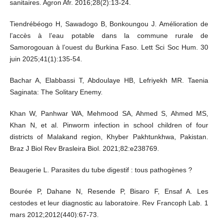
sanitaires. Agron Afr. 2016;28(2):13‑24.
Tiendrébéogo H, Sawadogo B, Bonkoungou J. Amélioration de
l’accès à l’eau potable dans la commune rurale de
Samorogouan à l’ouest du Burkina Faso. Lett Sci Soc Hum. 30
juin 2025;41(1):135‑54.
Bachar A, Elabbassi T, Abdoulaye HB, Lefriyekh MR. Taenia
Saginata: The Solitary Enemy.
Khan W, Panhwar WA, Mehmood SA, Ahmed S, Ahmed MS,
Khan N, et al. Pinworm infection in school children of four
districts of Malakand region, Khyber Pakhtunkhwa, Pakistan.
Braz J Biol Rev Brasleira Biol. 2021;82:e238769.
Beaugerie L. Parasites du tube digestif : tous pathogènes ?
Bourée P, Dahane N, Resende P, Bisaro F, Ensaf A. Les
cestodes et leur diagnostic au laboratoire. Rev Francoph Lab. 1
mars 2012;2012(440):67‑73.