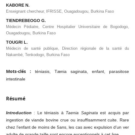
KABORE N.
Enseignant chercheur, IFRISSE, Ouagadougou, Burkina Faso
TIENDREBEOGO G.
Médecin Pédiatre, Centre Hospitalier Universitaire de Bogodogo,
Ouagadougou, Burkina Faso
TOUGRI L.
Médecin de santé publique, Direction régionale de la santé du
Nakambé, Tenkodogo, Burkina Faso
Mots-clés :
téniasis, Tænia saginata, enfant, parasitose
intestinale
Résumé
Introduction
: Le téniasis à
Taenia Saginata
est acquis par
ingestion de viande bovine crue ou insuffisamment cuite. Rare
chez l’enfant de moins de 5ans, les cas avec expulsion d’un ver
adulte de grande taille sont encore exceptionnels à cet âge.