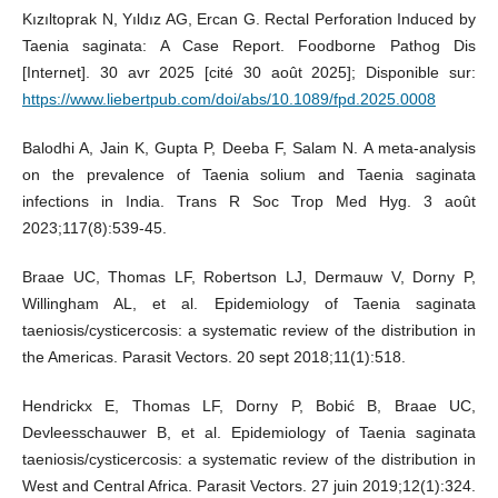
Kızıltoprak N, Yıldız AG, Ercan G. Rectal Perforation Induced by
Taenia saginata: A Case Report. Foodborne Pathog Dis
[Internet]. 30 avr 2025 [cité 30 août 2025]; Disponible sur:
https://www.liebertpub.com/doi/abs/10.1089/fpd.2025.0008
Balodhi A, Jain K, Gupta P, Deeba F, Salam N. A meta-analysis
on the prevalence of Taenia solium and Taenia saginata
infections in India. Trans R Soc Trop Med Hyg. 3 août
2023;117(8):539‑45.
Braae UC, Thomas LF, Robertson LJ, Dermauw V, Dorny P,
Willingham AL, et al. Epidemiology of Taenia saginata
taeniosis/cysticercosis: a systematic review of the distribution in
the Americas. Parasit Vectors. 20 sept 2018;11(1):518.
Hendrickx E, Thomas LF, Dorny P, Bobić B, Braae UC,
Devleesschauwer B, et al. Epidemiology of Taenia saginata
taeniosis/cysticercosis: a systematic review of the distribution in
West and Central Africa. Parasit Vectors. 27 juin 2019;12(1):324.