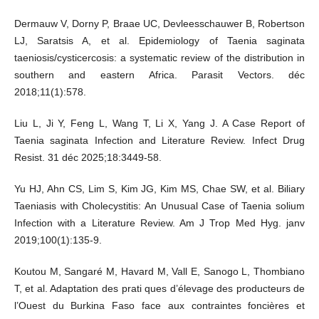
Dermauw V, Dorny P, Braae UC, Devleesschauwer B, Robertson
LJ, Saratsis A, et al. Epidemiology of Taenia saginata
taeniosis/cysticercosis: a systematic review of the distribution in
southern and eastern Africa. Parasit Vectors. déc
2018;11(1):578.
Liu L, Ji Y, Feng L, Wang T, Li X, Yang J. A Case Report of
Taenia saginata Infection and Literature Review. Infect Drug
Resist. 31 déc 2025;18:3449‑58.
Yu HJ, Ahn CS, Lim S, Kim JG, Kim MS, Chae SW, et al. Biliary
Taeniasis with Cholecystitis: An Unusual Case of Taenia solium
Infection with a Literature Review. Am J Trop Med Hyg. janv
2019;100(1):135‑9.
Koutou M, Sangaré M, Havard M, Vall E, Sanogo L, Thombiano
T, et al. Adaptation des prati ques d’élevage des producteurs de
l’Ouest du Burkina Faso face aux contraintes foncières et