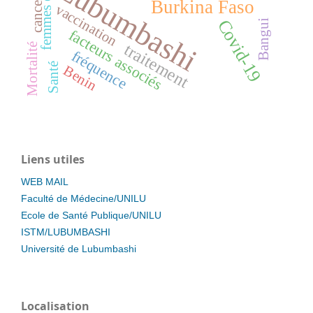
Lubumbashi
cancer
Burkina Faso
vaccination
Covid-19
Bangui
facteurs associés
traitement
Mortalité
fréquence
Santé
Benin
Liens utiles
WEB MAIL
Faculté de Médecine/UNILU
Ecole de Santé Publique/UNILU
ISTM/LUBUMBASHI
Université de Lubumbashi
Localisation