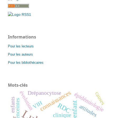
Informations
Pour les lecteurs
Pour les auteurs
Pour les bibliothécaires
Mots-clés
connaissances
évolution
Drépanocytose
causes
épidémiologie
enfants
femmes enceintes
VIH
enfant
RDC
attitudes
clinique