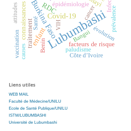
Infection
Burkina Faso
épidémiologie
RDC
connaissances
attitudes
cancer
prévalence
Lubumbashi
Covid-19
Santé
traitement
VIH
évolution
enfant
Bangui
vaccination
Benin
facteurs de risque
causes
paludisme
Côte d’Ivoire
Liens utiles
WEB MAIL
Faculté de Médecine/UNILU
Ecole de Santé Publique/UNILU
ISTM/LUBUMBASHI
Université de Lubumbashi