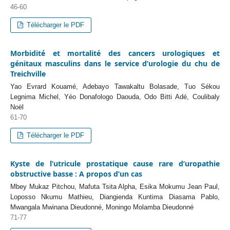
46-60
Télécharger le PDF
Morbidité et mortalité des cancers urologiques et
génitaux masculins dans le service d’urologie du chu de
Treichville
Yao Evrard Kouamé, Adebayo Tawakaltu Bolasade, Tuo Sékou
Legnima Michel, Yéo Donafologo Daouda, Odo Bitti Adé, Coulibaly
Noël
61-70
Télécharger le PDF
Kyste de l’utricule prostatique cause rare d’uropathie
obstructive basse : A propos d’un cas
Mbey Mukaz Pitchou, Mafuta Tsita Alpha, Esika Mokumu Jean Paul,
Loposso Nkumu Mathieu, Diangienda Kuntima Diasama Pablo,
Mwangala Mwinana Dieudonné, Moningo Molamba Dieudonné
71-77