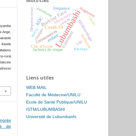
Mots-clés
diagnostic
paludisme
fréquence
Drépanocytose
Lubumbashi
Burkina Faso
Mbujimayi
causes
RDC
cancer
épidémiologie
oyambe
Covid-19
Benin
clinique
connaissances
traitement
i Ange,
enfant
évolution
akatolo
VIH
 Kiwele
Côte d’Ivoire
Katanga
facteurs de risque
tations
no-rural
édecine
’adresse
Liens utiles
WEB MAIL
Faculté de Médecine/UNILU
Ecole de Santé Publique/UNILU
ISTM/LUBUMBASHI
Université de Lubumbashi
ongrès
té de