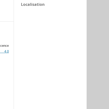
Localisation
icence
n 4.0