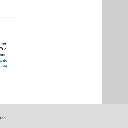
imé,
ric,
mes,
anté
lume
tion