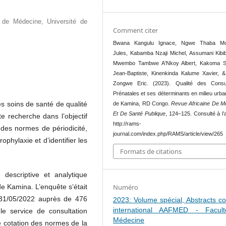
 de Médecine, Université de
Comment citer
Bwana Kangulu Ignace, Ngwe Thaba M
Jules, Kabamba Nzaji Michel, Assumani Kibib
Mwembo Tambwe A'Nkoy Albert, Kakoma S
Jean-Baptiste, Kinenkinda Kalume Xavier, &
Zongwe Eric. (2023). Qualité des Consul
Prénatales et ses déterminants en milieu urba
es soins de santé de qualité
de Kamina, RD Congo.
Revue Africaine De M
Et De Santé Publique
, 124–125. Consulté à l
e recherche dans l’objectif
http://rams-
des normes de périodicité,
journal.com/index.php/RAMS/article/view/265
ophylaxie et d’identifier les
Formats de citations
 descriptive et analytique
de Kamina. L’enquête s’était
Numéro
 31/05/2022 auprès de 476
2023: Volume spécial, Abstracts c
international AAFMED - Facul
e service de consultation
Médecine
e cotation des normes de la