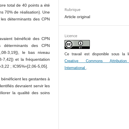
ore total de 40 points a été
Rubrique
ins 70% de réalisation). Une
Article original
er les déterminants des CPN
Licence
avaient bénéficié des CPN
les déterminants des CPN
,08-3,19]), le bas niveau
Ce travail est disponible sous la l
-7,42]) et la fréquentation
Creative Commons Attributio
=3,22 ; IC95%=[2,06-5,05].
International
.
 bénéficient les gestantes à
ntifiés devraient servir les
iorer la qualité des soins