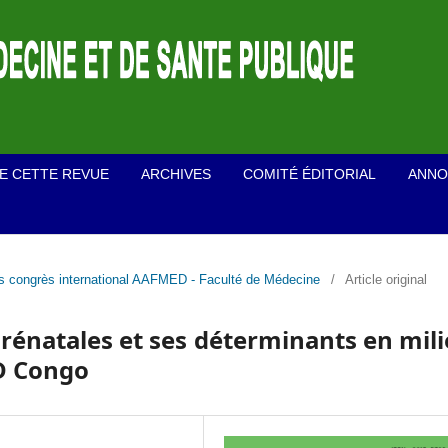
E CETTE REVUE
ARCHIVES
COMITÉ ÉDITORIAL
ANNO
ts congrès international AAFMED - Faculté de Médecine
/
Article original
Prénatales et ses déterminants en mil
D Congo