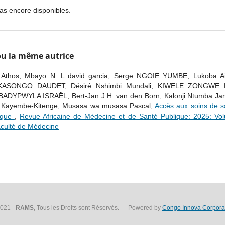
as encore disponibles.
 ou la même autrice
a Athos, Mbayo N. L david garcia, Serge NGOIE YUMBE, Lukoba A
E KASONGO DAUDET, Désiré Nshimbi Mundali, KIWELE ZONGWE É
 BADYPWYLA ISRAËL, Bert-Jan J.H. van den Born, Kalonji Ntumba Ja
ny Kayembe-Kitenge, Musasa wa musasa Pascal,
Accès aux soins de s
fique
,
Revue Africaine de Médecine et de Santé Publique: 2025: Vo
Faculté de Médecine
021 -
RAMS
, Tous les Droits sont Réservés. Powered by
Congo Innova Corpora