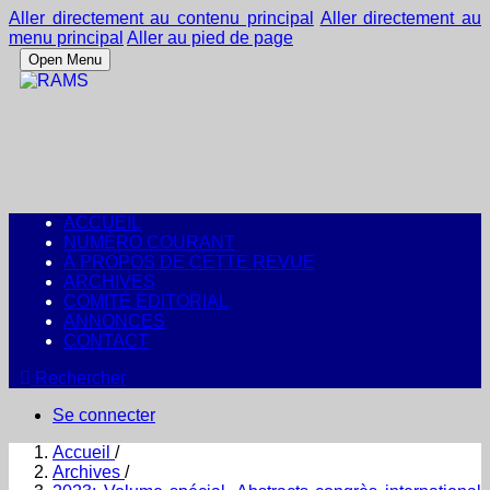
Aller directement au contenu principal
Aller directement au
menu principal
Aller au pied de page
Open Menu
ACCUEIL
NUMÉRO COURANT
À PROPOS DE CETTE REVUE
ARCHIVES
COMITÉ ÉDITORIAL
ANNONCES
CONTACT
Rechercher
Se connecter
Accueil
/
Archives
/