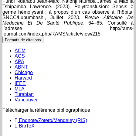
Fundi Ndarabu Jean-Marc, Kalonji Ntumba James, & Madila
Tshipamba Lawrence. (2023). Polytransfusion: Sepsis à
germe hémolysant ; à propos d’un cas observé à l’hôpital
SNCC/Lubumbashi, Juillet 2023.
Revue Africaine De
Médecine Et De Santé Publique
, 64–65. Consulté à
l’adresse http://rams-
journal.com/index.php/RAMS/article/view/215
Formats de citations
ACM
ACS
APA
ABNT
Chicago
Harvard
IEEE
MLA
Turabian
Vancouver
Télécharger la référence bibliographique
Endnote/Zotero/Mendeley (RIS)
BibTeX