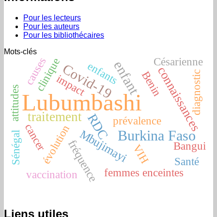
Pour les lecteurs
Pour les auteurs
Pour les bibliothécaires
Mots-clés
Césarienne
causes
clinique
enfant
enfants
Covid-19
connaissances
Benin
diagnostic
impact
attitudes
Lubumbashi
traitement
RDC
prévalence
cancer
évolution
Mbujimayi
Burkina Faso
Sénégal
fréquence
Bangui
VIH
Santé
femmes enceintes
vaccination
Liens utiles