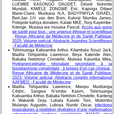
LUEMBE KASONGO DAUDET, Désiré Nshimbi
Mundali, KIWELE ZONGWE Éric, Kapinga Dibwe
Marie-Claire, Munkana N.A, BADYPWYLA ISRAËL,
Bert-Jan J.H. van den Born, Kalonji Ntumba James,
Polepole kahiya donatien, Kalaki MKE, Tony Kayembe-
Kitenge, Musasa wa musasa Pascal,
Accès aux soins
de santé pour tous : une urgence éthique et scientifique
,
Revue Africaine de Médecine et de Santé Publique:
2025: Volume spécial, Abstracts Journées Scientifiques
- Faculté de Médecine
Tshimuanga Kabuamba Arthur, Kitambala Nzuzi Jack,
Madila Tshipamba Lawrence, Beya Katende Alex,
Babaka Netshinyi Christelle, Mulewa Kalumba Mika,
Hydranencephalie néonatale secondaire à la
toxoplasmose congénitale ; à propos d’un cas clinique
,
Revue Africaine de Médecine et de Santé Publique:
2023: Volume spécial, Abstracts congrès international
AAFMED - Faculté de Médecine
Madila Tshipamba Lawrence, Mwepu Mudilanga
Cédric, Sangwa N’simbo Kasim, Tshimuanga
Kabuamba Arthur, Babaka Netshini Christelle, Kanteng
A Wakamb Gray, Lubala Kasole Toni, Mutombo
Mulangu Augustin, Luboya Numbi Oscar,
Infections
respiratoires à répétition révélatrice d’une malformation