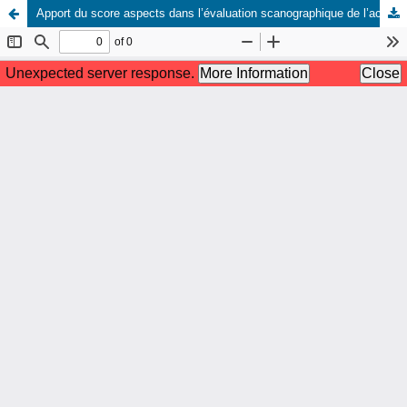
Apport du score aspects dans l’évaluation scanographique de l’accident vasculaire cérébral ischémique sylvien : à propos de 2 cas aux cliniques universitaires de Lubumbashi.