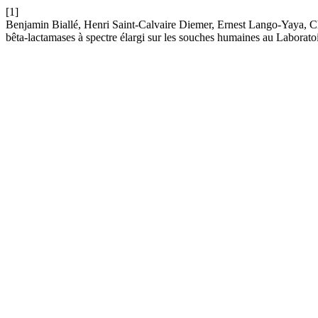
[1]
Benjamin Biallé, Henri Saint-Calvaire Diemer, Ernest Lango-Yaya, Ch
bêta-lactamases à spectre élargi sur les souches humaines au Laborat