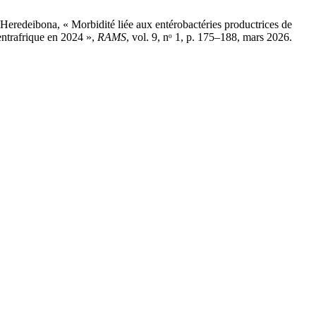
eredeibona, « Morbidité liée aux entérobactéries productrices de
entrafrique en 2024 »,
RAMS
, vol. 9, nᵒ 1, p. 175–188, mars 2026.