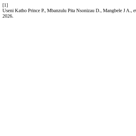
[1]
Useni Katho Prince P., Mbanzulu Pita Nsonizau D., Mangbele J A., et
2026.