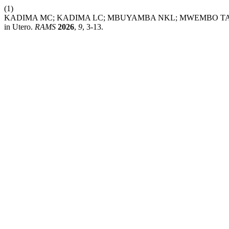
(1)
KADIMA MC; KADIMA LC; MBUYAMBA NKL; MWEMBO TA. Intérêt De l’ut
in Utero.
RAMS
2026
,
9
, 3-13.