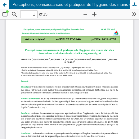
Perceptions, connaissances et pratiques de l’hygiène des mains dans les formations sanitaires du district Karangasso-Vigué