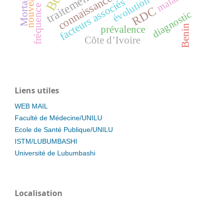
nouveau-né
Mortalité
malaria
connaissances
traitement
évolution
facteurs associés
fréquence
RDC
diagnostic
Benin
prévalence
Côte d’Ivoire
Liens utiles
WEB MAIL
Faculté de Médecine/UNILU
Ecole de Santé Publique/UNILU
ISTM/LUBUMBASHI
Université de Lubumbashi
Localisation