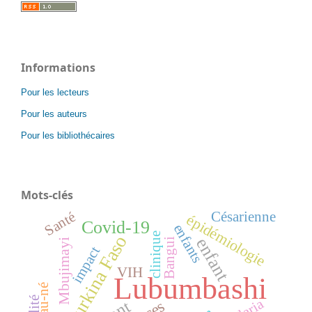
Informations
Pour les lecteurs
Pour les auteurs
Pour les bibliothécaires
Mots-clés
Santé
Césarienne
épidémiologie
Covid-19
enfants
clinique
Burkina Faso
enfant
Bangui
Mbujimayi
impact
VIH
Lubumbashi