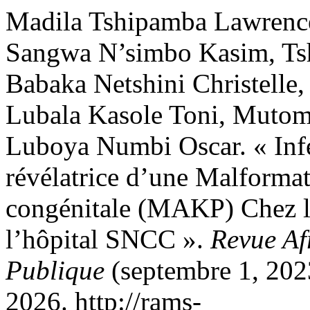
Madila Tshipamba Lawrenc
Sangwa N’simbo Kasim, Ts
Babaka Netshini Christell
Lubala Kasole Toni, Mutom
Luboya Numbi Oscar. « Infec
révélatrice d’une Malform
congénitale (MAKP) Chez l’
l’hôpital SNCC ».
Revue Af
Publique
(septembre 1, 2023
2026. http://rams-